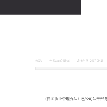
来源:
|
作者:
pmo741bbd
|
发布时间:
2017-09-28
《律师执业管理办法》已经司法部部务