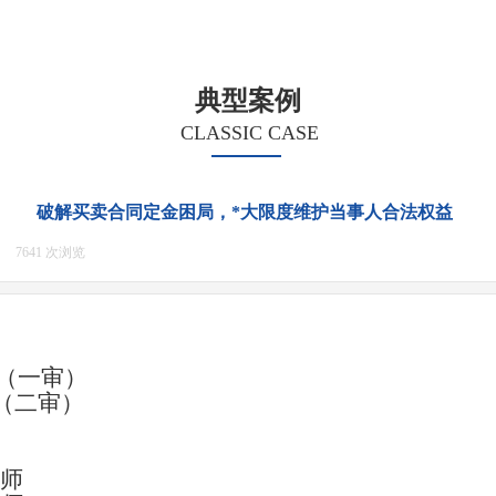
典型案例
CLASSIC CASE
破解买卖合同定金困局，*大限度维护当事人合法权益
7641
次浏览
|
（一审）
（二审）
师